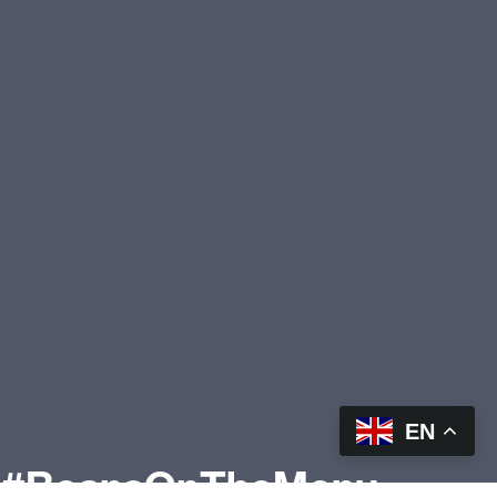
EN
#BeansOnTheMenu